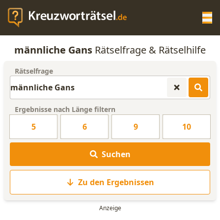
Op
männliche Gans
Rätselfrage & Rätselhilfe
KREUZWORTRÄTSEL-HILFE
Rätselfrage
SCRABBLE HILFE
Ergebnisse nach Länge filtern
ANAGRAMM-GENERATOR
5
6
9
10
WORTLISTE
Suchen
Zu den Ergebnissen