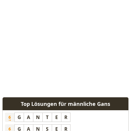
Top Lösungen für männliche Gans
G
A
N
T
E
R
6
G
A
N
S
E
R
6