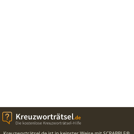
Kreuzworträtsel.de ist in keinster Weise mit SCRABBLE®,