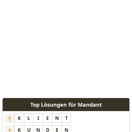
Top Lösungen für Mandant
K
L
I
E
N
T
6
K
U
N
D
E
N
6