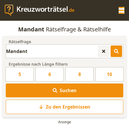
Op
Mandant
Rätselfrage & Rätselhilfe
KREUZWORTRÄTSEL-HILFE
Rätselfrage
SCRABBLE HILFE
Ergebnisse nach Länge filtern
ANAGRAMM-GENERATOR
5
6
8
10
WORTLISTE
Suchen
Zu den Ergebnissen