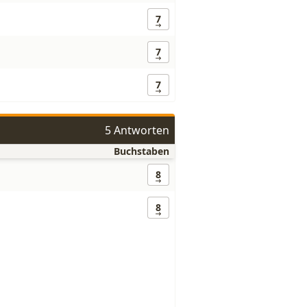
7
7
7
5 Antworten
Buchstaben
8
8