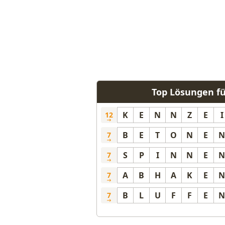
Top Lösungen f
K
E
N
N
Z
E
I
12
B
E
T
O
N
E
N
7
S
P
I
N
N
E
N
7
A
B
H
A
K
E
N
7
B
L
U
F
F
E
N
7