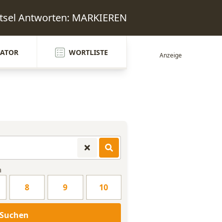
tsel Antworten: MARKIEREN
ATOR
WORTLISTE
n
8
9
10
Suchen