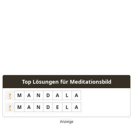
Top Lösungen für Meditationsbild
M
A
N
D
A
L
A
7
M
A
N
D
E
L
A
7