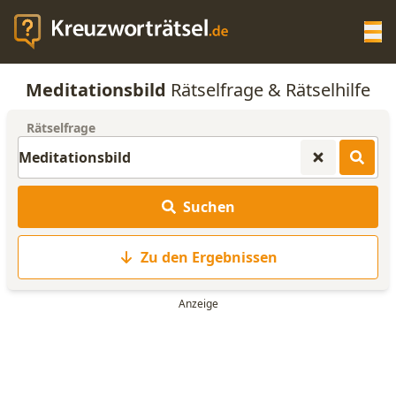
Op
Meditationsbild
Rätselfrage & Rätselhilfe
KREUZWORTRÄTSEL-HILFE
Rätselfrage
SCRABBLE HILFE
Suchen
ANAGRAMM-GENERATOR
Zu den Ergebnissen
WORTLISTE