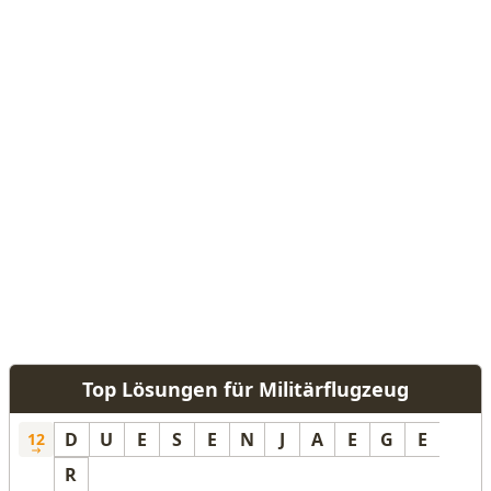
Top Lösungen für Militärflugzeug
D
U
E
S
E
N
J
A
E
G
E
12
R