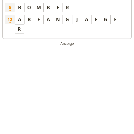
B
O
M
B
E
R
6
A
B
F
A
N
G
J
A
E
G
E
12
R