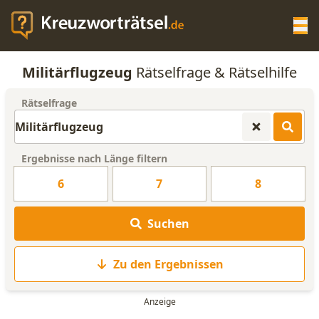
Op
Militärflugzeug
Rätselfrage & Rätselhilfe
KREUZWORTRÄTSEL-HILFE
Rätselfrage
SCRABBLE HILFE
Ergebnisse nach Länge filtern
ANAGRAMM-GENERATOR
6
7
8
WORTLISTE
Suchen
Zu den Ergebnissen