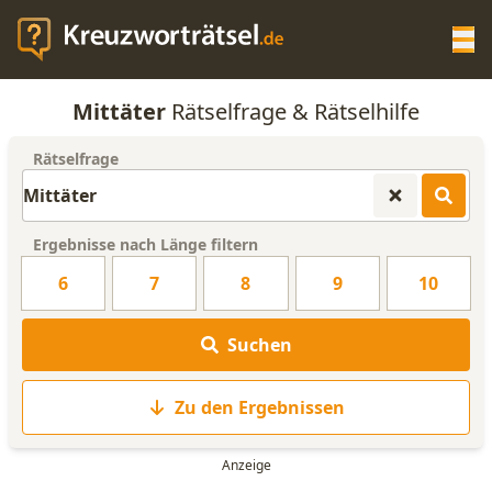
Op
Mittäter
Rätselfrage & Rätselhilfe
KREUZWORTRÄTSEL-HILFE
Rätselfrage
SCRABBLE HILFE
Ergebnisse nach Länge filtern
ANAGRAMM-GENERATOR
6
7
8
9
10
WORTLISTE
Suchen
Zu den Ergebnissen