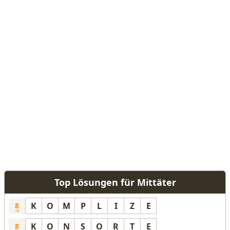
Top Lösungen für Mittäter
K
O
M
P
L
I
Z
E
8
K
O
N
S
O
R
T
E
8