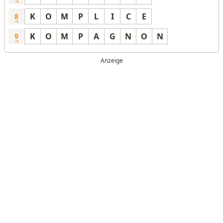
K
O
M
P
L
I
C
E
8
K
O
M
P
A
G
N
O
N
9