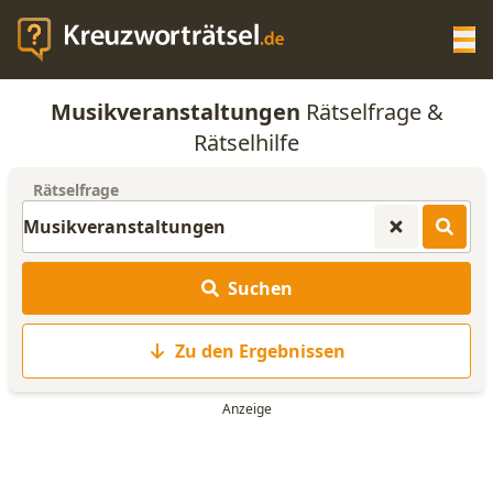
Op
Musikveranstaltungen
Rätselfrage &
KREUZWORTRÄTSEL-HILFE
Rätselhilfe
Rätselfrage
SCRABBLE HILFE
ANAGRAMM-GENERATOR
Suchen
WORTLISTE
Zu den Ergebnissen