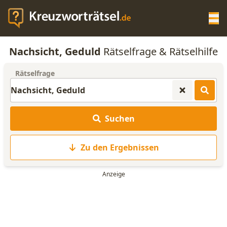
Op
Nachsicht, Geduld
Rätselfrage & Rätselhilfe
KREUZWORTRÄTSEL-HILFE
Rätselfrage
SCRABBLE HILFE
Suchen
ANAGRAMM-GENERATOR
Zu den Ergebnissen
WORTLISTE