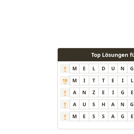
Top Lösungen f
M
E
L
D
U
N
G
7
M
I
T
T
E
I
L
10
A
N
Z
E
I
G
E
7
A
U
S
H
A
N
G
7
M
E
S
S
A
G
E
7