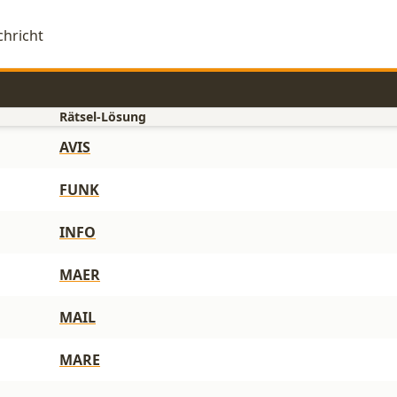
chricht
Rätsel-Lösung
AVIS
FUNK
INFO
MAER
MAIL
MARE