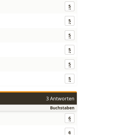
5
5
5
5
5
5
3 Antworten
Buchstaben
6
6