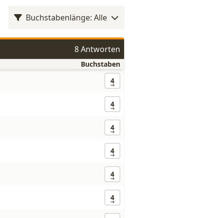
Buchstabenlänge: Alle
8 Antworten
Buchstaben
4
4
4
4
4
4