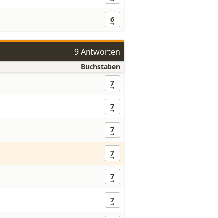
6
9 Antworten
Buchstaben
7
7
7
7
7
7