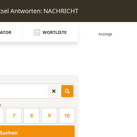
tsel Antworten: NACHRICHT
ATOR
WORTLISTE
n
7
8
9
10
Suchen