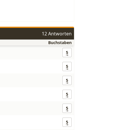
12 Antworten
Buchstaben
5
5
5
5
5
5