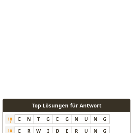
Top Lösungen für Antwort
E
N
T
G
E
G
N
U
N
G
10
E
R
W
I
D
E
R
U
N
G
10