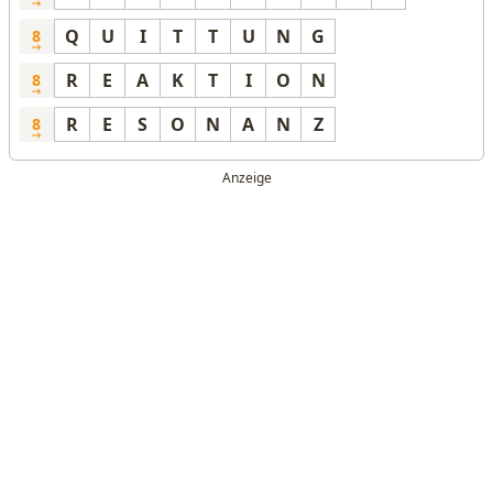
Q
U
I
T
T
U
N
G
8
R
E
A
K
T
I
O
N
8
R
E
S
O
N
A
N
Z
8