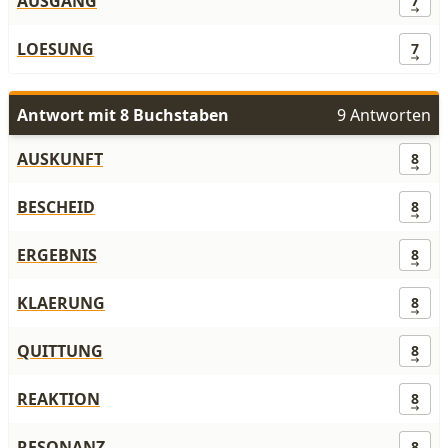
AUSGANG
7
LOESUNG
7
Antwort mit 8 Buchstaben
9 Antworten
AUSKUNFT
8
BESCHEID
8
ERGEBNIS
8
KLAERUNG
8
QUITTUNG
8
REAKTION
8
RESONANZ
8