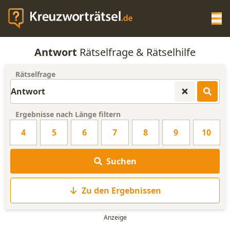
Op
Antwort
Rätselfrage & Rätselhilfe
KREUZWORTRÄTSEL-HILFE
Rätselfrage
SCRABBLE HILFE
Ergebnisse nach Länge filtern
ANAGRAMM-GENERATOR
4
5
6
7
8
9
10
WORTLISTE
Suchen
Zu den Ergebnissen