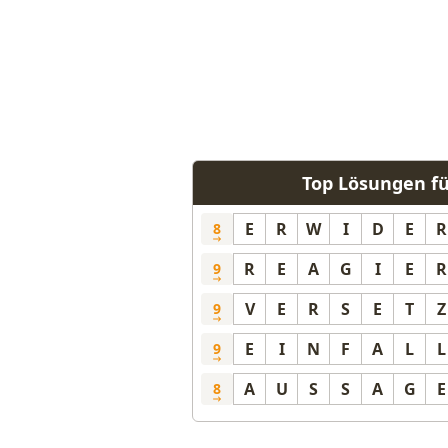
Top Lösungen f
E
R
W
I
D
E
R
8
R
E
A
G
I
E
R
9
V
E
R
S
E
T
Z
9
E
I
N
F
A
L
L
9
A
U
S
S
A
G
E
8