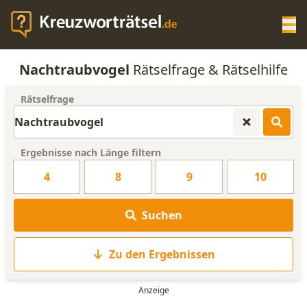
Op
Nachtraubvogel
Rätselfrage & Rätselhilfe
KREUZWORTRÄTSEL-HILFE
Rätselfrage
SCRABBLE HILFE
Ergebnisse nach Länge filtern
ANAGRAMM-GENERATOR
4
8
9
10
WORTLISTE
Suchen
Zu den Ergebnissen