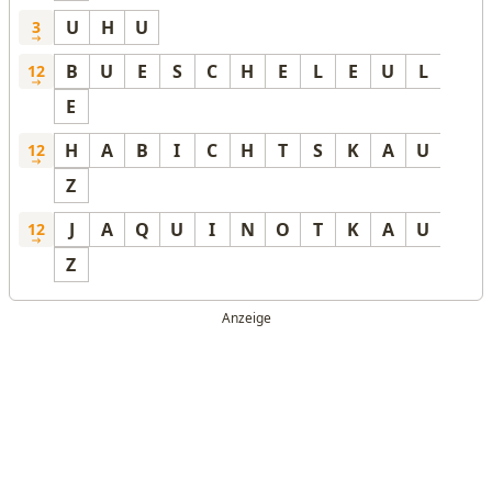
U
H
U
3
B
U
E
S
C
H
E
L
E
U
L
12
E
H
A
B
I
C
H
T
S
K
A
U
12
Z
J
A
Q
U
I
N
O
T
K
A
U
12
Z