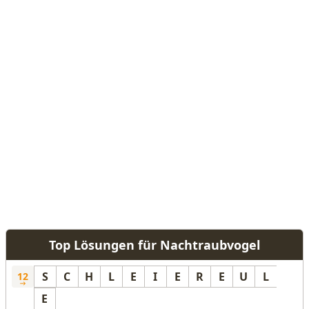
Top Lösungen für Nachtraubvogel
S
C
H
L
E
I
E
R
E
U
L
12
E