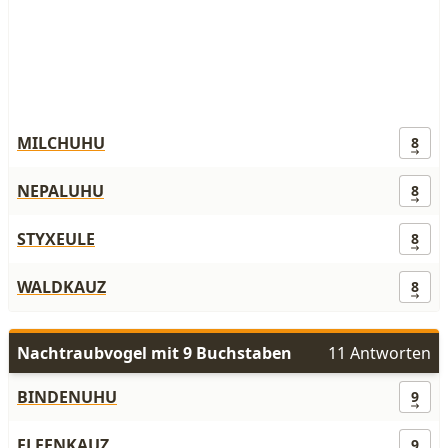
MILCHUHU
8
NEPALUHU
8
STYXEULE
8
WALDKAUZ
8
Nachtraubvogel mit 9 Buchstaben
11 Antworten
BINDENUHU
9
ELFENKAUZ
9