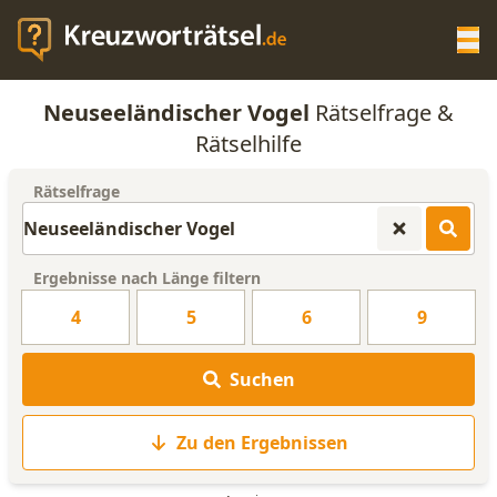
Op
Neuseeländischer Vogel
Rätselfrage &
KREUZWORTRÄTSEL-HILFE
Rätselhilfe
Rätselfrage
SCRABBLE HILFE
ANAGRAMM-GENERATOR
Ergebnisse nach Länge filtern
4
5
6
9
WORTLISTE
Suchen
Zu den Ergebnissen