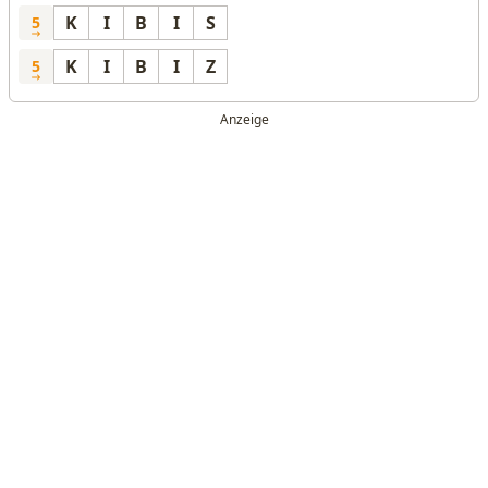
K
I
B
I
S
5
K
I
B
I
Z
5