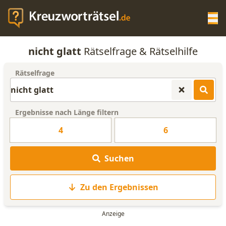
Op
nicht glatt
Rätselfrage & Rätselhilfe
KREUZWORTRÄTSEL-HILFE
Rätselfrage
SCRABBLE HILFE
Ergebnisse nach Länge filtern
ANAGRAMM-GENERATOR
4
6
WORTLISTE
Suchen
Zu den Ergebnissen