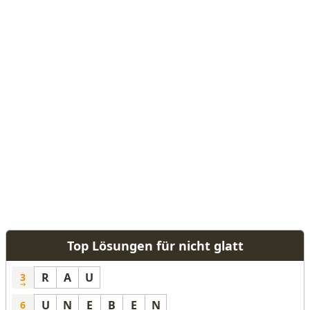
Top Lösungen für nicht glatt
R
A
U
3
U
N
E
B
E
N
6