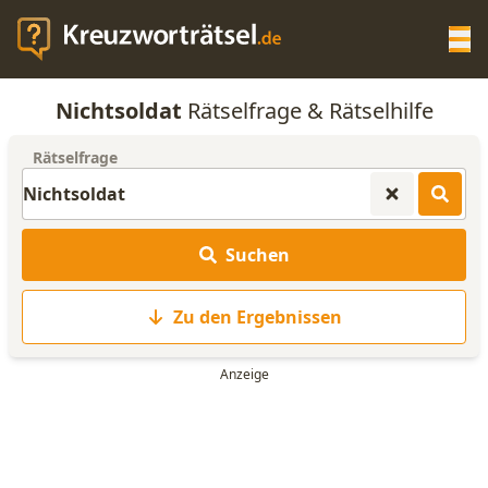
Op
Nichtsoldat
Rätselfrage & Rätselhilfe
KREUZWORTRÄTSEL-HILFE
Rätselfrage
SCRABBLE HILFE
Suchen
ANAGRAMM-GENERATOR
Zu den Ergebnissen
WORTLISTE