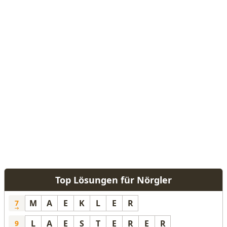
Top Lösungen für Nörgler
M
A
E
K
L
E
R
7
L
A
E
S
T
E
R
E
R
9