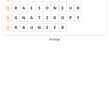
R
A
E
S
O
N
E
U
R
9
G
N
A
T
Z
K
O
P
F
9
R
A
U
N
Z
E
R
7