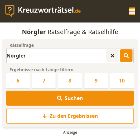
Op
Nörgler
Rätselfrage & Rätselhilfe
KREUZWORTRÄTSEL-HILFE
Rätselfrage
SCRABBLE HILFE
Ergebnisse nach Länge filtern
ANAGRAMM-GENERATOR
6
7
8
9
10
WORTLISTE
Suchen
Zu den Ergebnissen