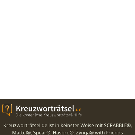
Kreuzworträtsel.de ist in keinster Weise mit SCRABBLE®,
Mattel®, Spear®, Hasbro®, Zynga® with Friends