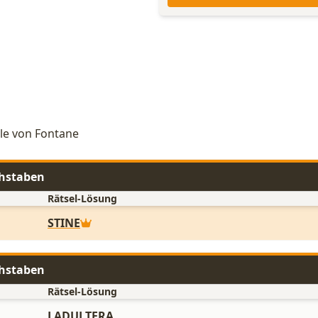
lle von Fontane
chstaben
Rätsel-Lösung
STINE
chstaben
Rätsel-Lösung
LADULTERA