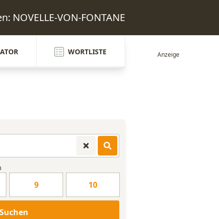
rten: NOVELLE-VON-FONTANE
ATOR
WORTLISTE
n
9
10
Suchen