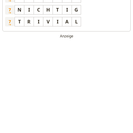
N
I
C
H
T
I
G
7
T
R
I
V
I
A
L
7