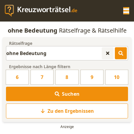
Op
ohne Bedeutung
Rätselfrage & Rätselhilfe
KREUZWORTRÄTSEL-HILFE
Rätselfrage
SCRABBLE HILFE
Ergebnisse nach Länge filtern
ANAGRAMM-GENERATOR
6
7
8
9
10
WORTLISTE
Suchen
Zu den Ergebnissen