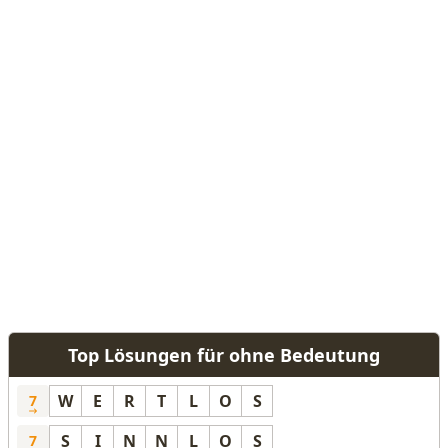
Top Lösungen für ohne Bedeutung
W
E
R
T
L
O
S
7
S
I
N
N
L
O
S
7