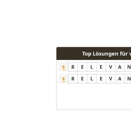
Top Lösungen für
R
E
L
E
V
A
N
8
R
E
L
E
V
A
N
8