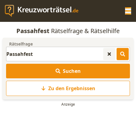
Op
Passahfest
Rätselfrage & Rätselhilfe
KREUZWORTRÄTSEL-HILFE
Rätselfrage
SCRABBLE HILFE
Suchen
ANAGRAMM-GENERATOR
Zu den Ergebnissen
WORTLISTE