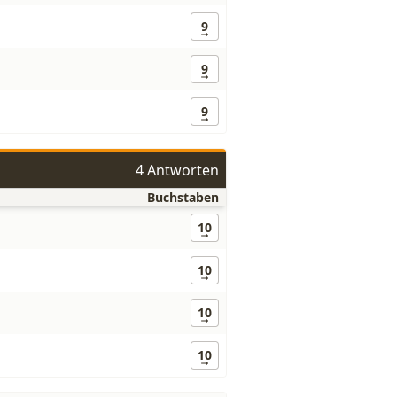
9
9
9
4 Antworten
Buchstaben
10
10
10
10