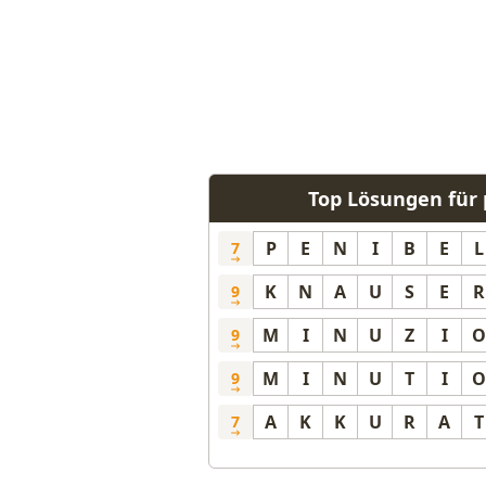
Top Lösungen für 
P
E
N
I
B
E
L
7
K
N
A
U
S
E
R
9
M
I
N
U
Z
I
O
9
M
I
N
U
T
I
O
9
A
K
K
U
R
A
T
7