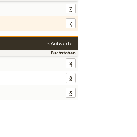
7
7
3 Antworten
Buchstaben
8
8
8