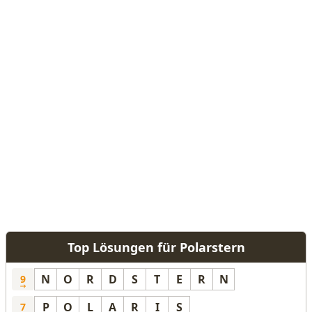
Top Lösungen für Polarstern
N
O
R
D
S
T
E
R
N
9
P
O
L
A
R
I
S
7