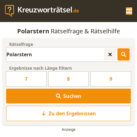
Op
Polarstern
Rätselfrage & Rätselhilfe
KREUZWORTRÄTSEL-HILFE
Rätselfrage
SCRABBLE HILFE
Ergebnisse nach Länge filtern
ANAGRAMM-GENERATOR
7
8
9
WORTLISTE
Suchen
Zu den Ergebnissen