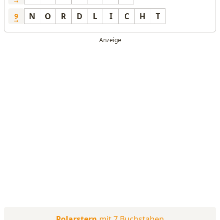
N
O
R
D
L
I
C
H
T
9
Polarstern
mit 7 Buchstaben