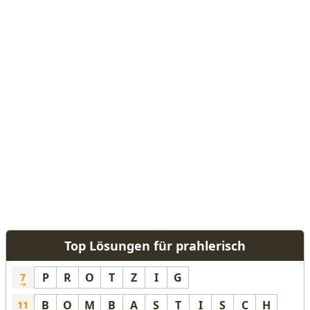
Top Lösungen für prahlerisch
P
R
O
T
Z
I
G
7
B
O
M
B
A
S
T
I
S
C
H
11