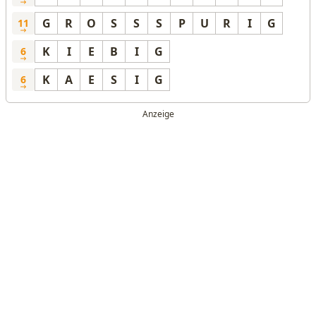
G
R
O
S
S
S
P
U
R
I
G
11
K
I
E
B
I
G
6
K
A
E
S
I
G
6