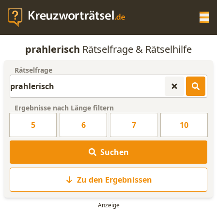
Op
prahlerisch
Rätselfrage & Rätselhilfe
KREUZWORTRÄTSEL-HILFE
Rätselfrage
SCRABBLE HILFE
Ergebnisse nach Länge filtern
ANAGRAMM-GENERATOR
5
6
7
10
WORTLISTE
Suchen
Zu den Ergebnissen