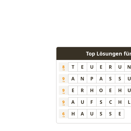
Top Lösungen für
T
E
U
E
R
U
N
8
A
N
P
A
S
S
U
9
E
R
H
O
E
H
U
9
A
U
F
S
C
H
L
9
H
A
U
S
S
E
6