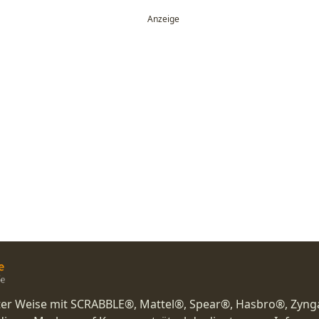
nster Weise mit SCRABBLE®, Mattel®, Spear®, Hasbro®, Zyng