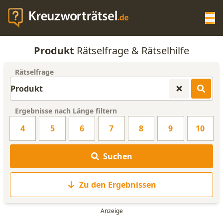
Op
Produkt
Rätselfrage & Rätselhilfe
KREUZWORTRÄTSEL-HILFE
Rätselfrage
SCRABBLE HILFE
Ergebnisse nach Länge filtern
ANAGRAMM-GENERATOR
4
5
6
7
8
9
10
WORTLISTE
Suchen
Zu den Ergebnissen