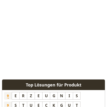
Top Lösungen für Produkt
E
R
Z
E
U
G
N
I
S
9
S
T
U
E
C
K
G
U
T
9