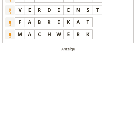
V
E
R
D
I
E
N
S
T
9
F
A
B
R
I
K
A
T
8
M
A
C
H
W
E
R
K
8