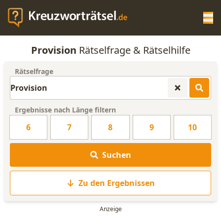
Op
Provision
Rätselfrage & Rätselhilfe
KREUZWORTRÄTSEL-HILFE
Rätselfrage
SCRABBLE HILFE
Ergebnisse nach Länge filtern
ANAGRAMM-GENERATOR
6
7
8
9
10
WORTLISTE
Suchen
Zu den Ergebnissen