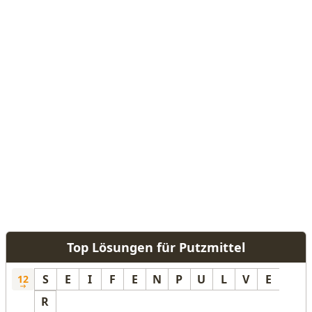
Top Lösungen für Putzmittel
S
E
I
F
E
N
P
U
L
V
E
12
R