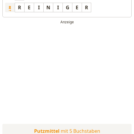
R
E
I
N
I
G
E
R
8
Putzmittel
mit 5 Buchstaben