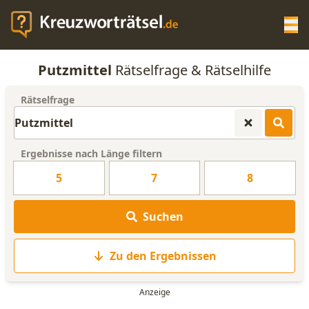
Op
Putzmittel
Rätselfrage & Rätselhilfe
KREUZWORTRÄTSEL-HILFE
Rätselfrage
SCRABBLE HILFE
Ergebnisse nach Länge filtern
ANAGRAMM-GENERATOR
5
7
8
WORTLISTE
Suchen
Zu den Ergebnissen