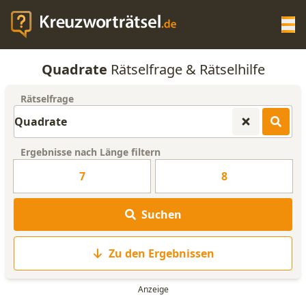
Op
Quadrate
Rätselfrage & Rätselhilfe
KREUZWORTRÄTSEL-HILFE
Rätselfrage
SCRABBLE HILFE
Ergebnisse nach Länge filtern
ANAGRAMM-GENERATOR
7
8
WORTLISTE
Suchen
Zu den Ergebnissen