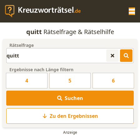
Op
quitt
Rätselfrage & Rätselhilfe
KREUZWORTRÄTSEL-HILFE
Rätselfrage
SCRABBLE HILFE
Ergebnisse nach Länge filtern
ANAGRAMM-GENERATOR
4
5
6
WORTLISTE
Suchen
Zu den Ergebnissen