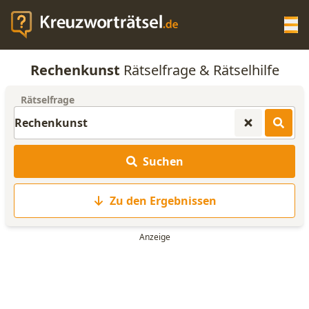
Op
Rechenkunst
Rätselfrage & Rätselhilfe
KREUZWORTRÄTSEL-HILFE
Rätselfrage
SCRABBLE HILFE
Suchen
ANAGRAMM-GENERATOR
Zu den Ergebnissen
WORTLISTE