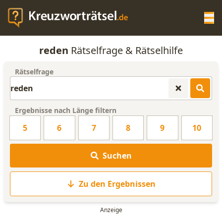
Op
reden
Rätselfrage & Rätselhilfe
KREUZWORTRÄTSEL-HILFE
Rätselfrage
SCRABBLE HILFE
Ergebnisse nach Länge filtern
ANAGRAMM-GENERATOR
5
6
7
8
9
10
WORTLISTE
Suchen
Zu den Ergebnissen