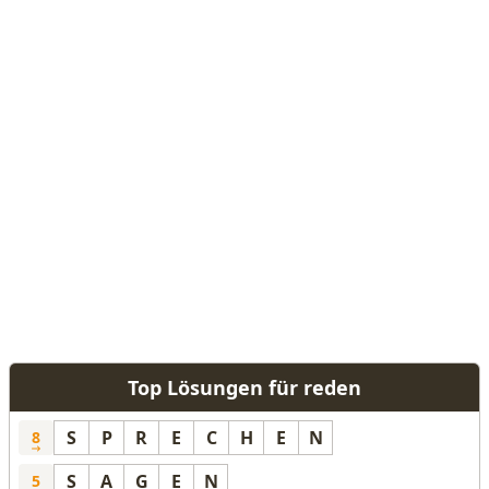
Top Lösungen für reden
S
P
R
E
C
H
E
N
8
S
A
G
E
N
5