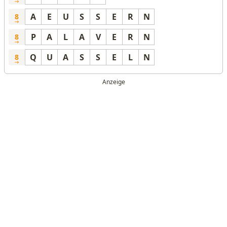
A
E
U
S
S
E
R
N
8
P
A
L
A
V
E
R
N
8
Q
U
A
S
S
E
L
N
8