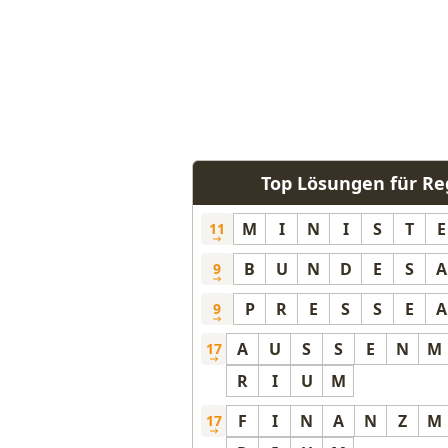
Top Lösungen für R
M
I
N
I
S
T
E
11
B
U
N
D
E
S
A
9
P
R
E
S
S
E
A
9
A
U
S
S
E
N
M
17
R
I
U
M
F
I
N
A
N
Z
M
17