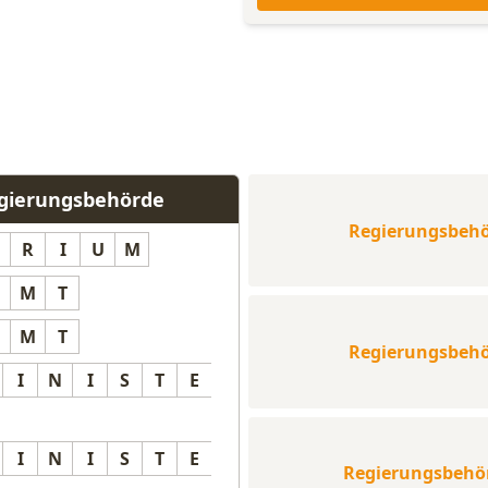
egierungsbehörde
Regierungsbeh
R
I
U
M
M
T
M
T
Regierungsbeh
I
N
I
S
T
E
I
N
I
S
T
E
Regierungsbehö