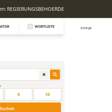
rten: REGIERUNGSBEHOERDE
ATOR
WORTLISTE
n
9
10
Suchen