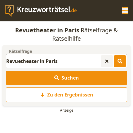
Op
Revuetheater in Paris
Rätselfrage &
KREUZWORTRÄTSEL-HILFE
Rätselhilfe
Rätselfrage
SCRABBLE HILFE
ANAGRAMM-GENERATOR
Suchen
WORTLISTE
Zu den Ergebnissen