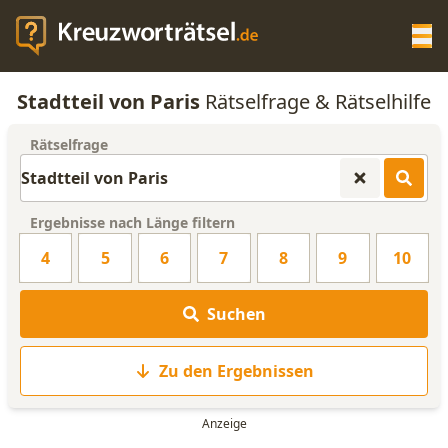
Op
Stadtteil von Paris
Rätselfrage & Rätselhilfe
KREUZWORTRÄTSEL-HILFE
Rätselfrage
SCRABBLE HILFE
Ergebnisse nach Länge filtern
ANAGRAMM-GENERATOR
4
5
6
7
8
9
10
WORTLISTE
Suchen
Zu den Ergebnissen