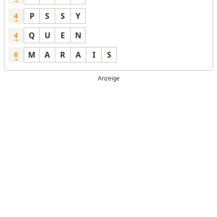
P
S
S
Y
4
Q
U
E
N
4
M
A
R
A
I
S
6