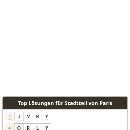
Top Lösungen für Stadtteil von Paris
I
V
R
Y
4
O
R
L
Y
4