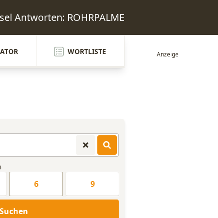
tsel Antworten: ROHRPALME
ATOR
WORTLISTE
n
6
9
Suchen