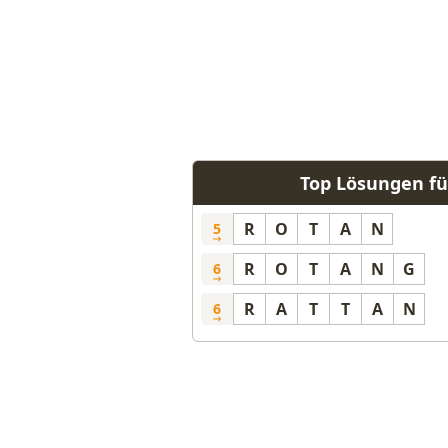
Top Lösungen f
R
O
T
A
N
5
R
O
T
A
N
G
6
R
A
T
T
A
N
6