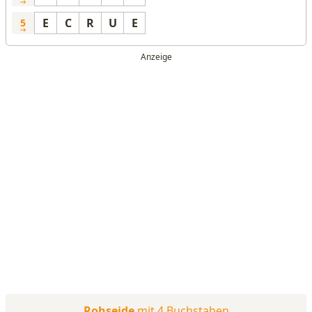
E
C
R
U
E
5
Rohseide
mit 4 Buchstaben