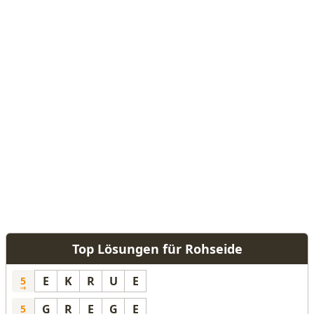
Top Lösungen für Rohseide
E
K
R
U
E
5
G
R
E
G
E
5