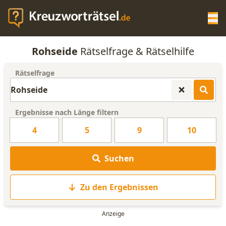
Op
Rohseide
Rätselfrage & Rätselhilfe
KREUZWORTRÄTSEL-HILFE
Rätselfrage
SCRABBLE HILFE
Ergebnisse nach Länge filtern
ANAGRAMM-GENERATOR
4
5
9
10
WORTLISTE
Suchen
Zu den Ergebnissen