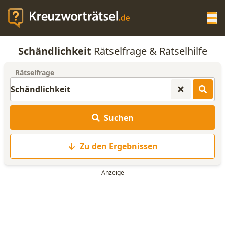
Op
Schändlichkeit
Rätselfrage & Rätselhilfe
KREUZWORTRÄTSEL-HILFE
Rätselfrage
SCRABBLE HILFE
Suchen
ANAGRAMM-GENERATOR
Zu den Ergebnissen
WORTLISTE