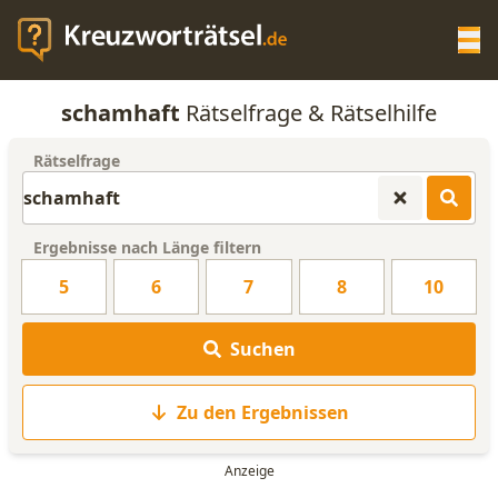
Op
schamhaft
Rätselfrage & Rätselhilfe
KREUZWORTRÄTSEL-HILFE
Rätselfrage
SCRABBLE HILFE
Ergebnisse nach Länge filtern
ANAGRAMM-GENERATOR
5
6
7
8
10
WORTLISTE
Suchen
Zu den Ergebnissen