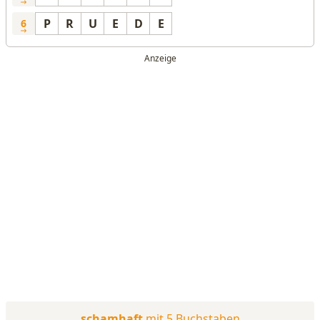
P
R
U
E
D
E
6
schamhaft
mit 5 Buchstaben