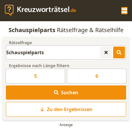
Op
Schauspielparts
Rätselfrage & Rätselhilfe
KREUZWORTRÄTSEL-HILFE
Rätselfrage
SCRABBLE HILFE
Ergebnisse nach Länge filtern
ANAGRAMM-GENERATOR
5
6
WORTLISTE
Suchen
Zu den Ergebnissen