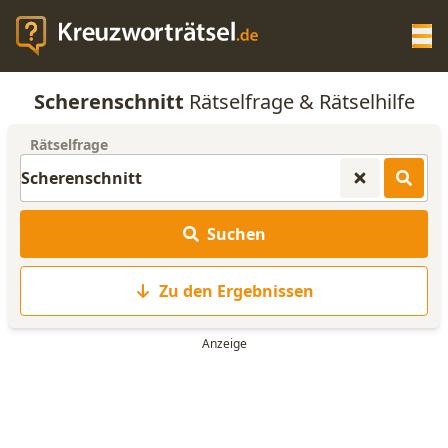
Op
Scherenschnitt
Rätselfrage & Rätselhilfe
KREUZWORTRÄTSEL-HILFE
Rätselfrage
SCRABBLE HILFE
Suchen
ANAGRAMM-GENERATOR
Zu den Ergebnissen
WORTLISTE