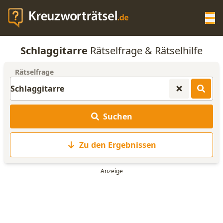
Op
Schlaggitarre
Rätselfrage & Rätselhilfe
KREUZWORTRÄTSEL-HILFE
Rätselfrage
SCRABBLE HILFE
Suchen
ANAGRAMM-GENERATOR
Zu den Ergebnissen
WORTLISTE