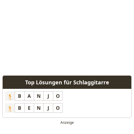
Top Lösungen für Schlaggitarre
B
A
N
J
O
5
B
E
N
J
O
5