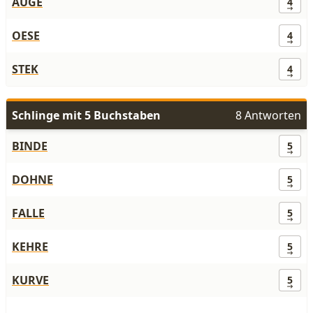
AUGE
4
OESE
4
STEK
4
Schlinge mit 5 Buchstaben
8 Antworten
BINDE
5
DOHNE
5
FALLE
5
KEHRE
5
KURVE
5