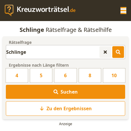
Op
Schlinge
Rätselfrage & Rätselhilfe
KREUZWORTRÄTSEL-HILFE
Rätselfrage
SCRABBLE HILFE
Ergebnisse nach Länge filtern
ANAGRAMM-GENERATOR
4
5
6
8
10
WORTLISTE
Suchen
Zu den Ergebnissen