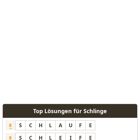
Top Lösungen für Schlinge
S
C
H
L
A
U
F
E
8
S
C
H
L
E
I
F
E
8