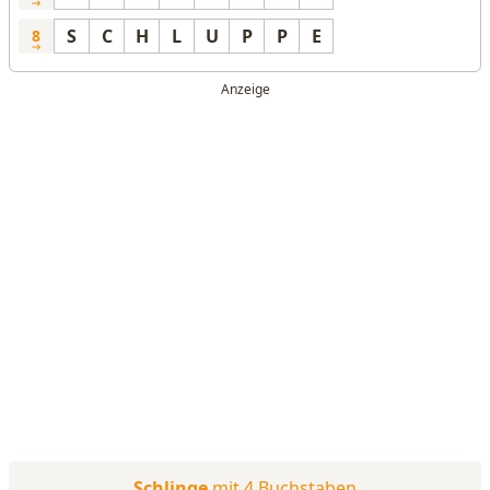
S
C
H
L
U
P
P
E
8
Schlinge
mit 4 Buchstaben