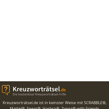
Kreuzworträtsel.de ist in keinster Weise mit SCRABBLE®,
Mattel®, Spear®, Hasbro®, Zynga® with Friends