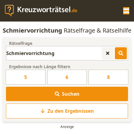
Op
Schmiervorrichtung
Rätselfrage & Rätselhilfe
KREUZWORTRÄTSEL-HILFE
Rätselfrage
SCRABBLE HILFE
Ergebnisse nach Länge filtern
ANAGRAMM-GENERATOR
5
6
8
WORTLISTE
Suchen
Zu den Ergebnissen