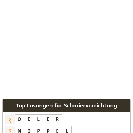
Top Lösungen für Schmiervorrichtung
O
E
L
E
R
5
N
I
P
P
E
L
6