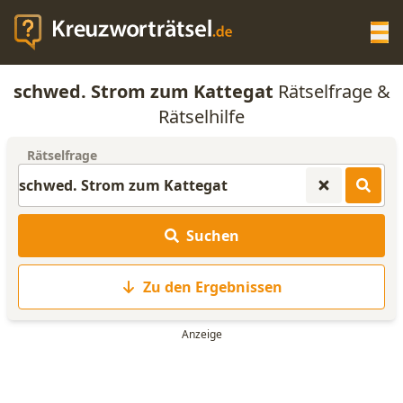
Op
schwed. Strom zum Kattegat
Rätselfrage &
KREUZWORTRÄTSEL-HILFE
Rätselhilfe
Rätselfrage
SCRABBLE HILFE
ANAGRAMM-GENERATOR
Suchen
WORTLISTE
Zu den Ergebnissen