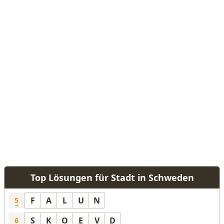
Top Lösungen für Stadt in Schweden
F
A
L
U
N
5
S
K
O
E
V
D
6