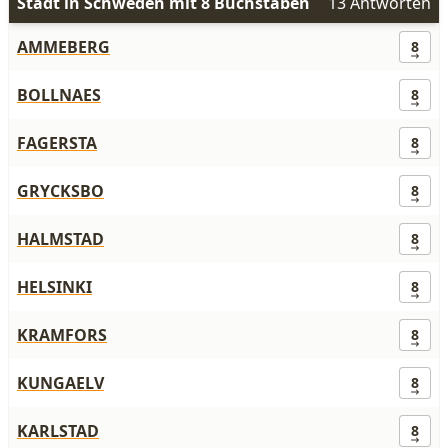
Stadt in Schweden mit 8 Buchstaben
13 Antworten
AMMEBERG
8
BOLLNAES
8
FAGERSTA
8
GRYCKSBO
8
HALMSTAD
8
HELSINKI
8
KRAMFORS
8
KUNGAELV
8
KARLSTAD
8