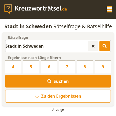
Op
Stadt in Schweden
Rätselfrage & Rätselhilfe
KREUZWORTRÄTSEL-HILFE
Rätselfrage
SCRABBLE HILFE
Ergebnisse nach Länge filtern
ANAGRAMM-GENERATOR
4
5
6
7
8
9
WORTLISTE
Suchen
Zu den Ergebnissen