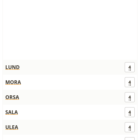
LUND
4
MORA
4
ORSA
4
SALA
4
ULEA
4