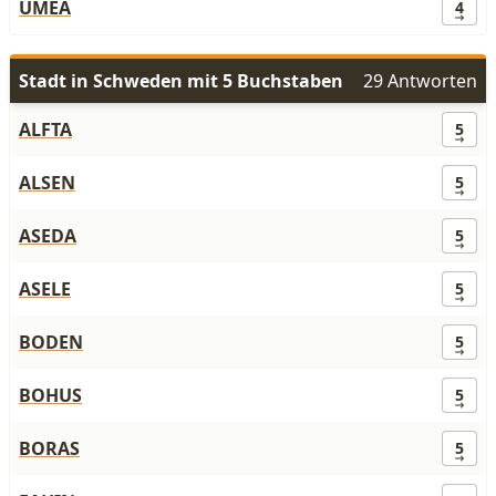
UMEA
4
Stadt in Schweden mit 5 Buchstaben
29 Antworten
ALFTA
5
ALSEN
5
ASEDA
5
ASELE
5
BODEN
5
BOHUS
5
BORAS
5