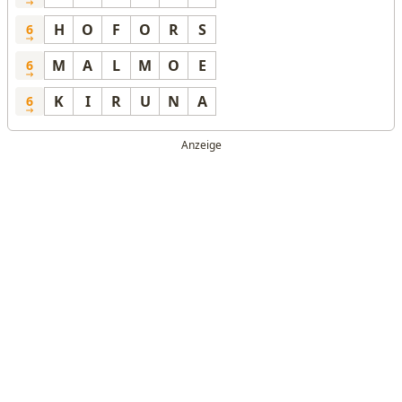
H
O
F
O
R
S
6
M
A
L
M
O
E
6
K
I
R
U
N
A
6