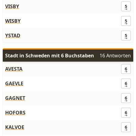
VISBY
5
WISBY
5
YSTAD
5
Stadt in Schweden mit 6 Buchstaben
16 Antworten
AVESTA
6
GAEVLE
6
GAGNET
6
HOFORS
6
KALVOE
6