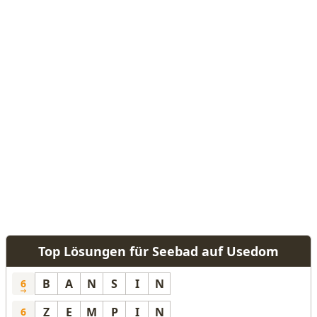
Top Lösungen für Seebad auf Usedom
B
A
N
S
I
N
6
Z
E
M
P
I
N
6