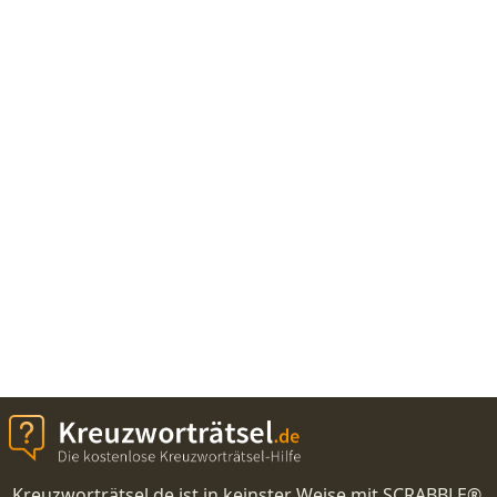
Kreuzworträtsel.de ist in keinster Weise mit SCRABBLE®,