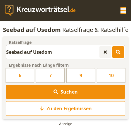
Op
Seebad auf Usedom
Rätselfrage & Rätselhilfe
KREUZWORTRÄTSEL-HILFE
Rätselfrage
SCRABBLE HILFE
Ergebnisse nach Länge filtern
ANAGRAMM-GENERATOR
6
7
9
10
WORTLISTE
Suchen
Zu den Ergebnissen