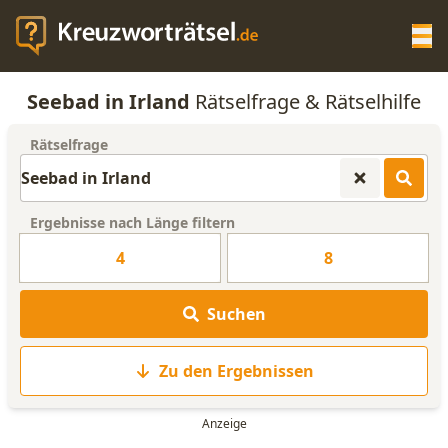
Op
Seebad in Irland
Rätselfrage & Rätselhilfe
KREUZWORTRÄTSEL-HILFE
Rätselfrage
SCRABBLE HILFE
Ergebnisse nach Länge filtern
ANAGRAMM-GENERATOR
4
8
WORTLISTE
Suchen
Zu den Ergebnissen