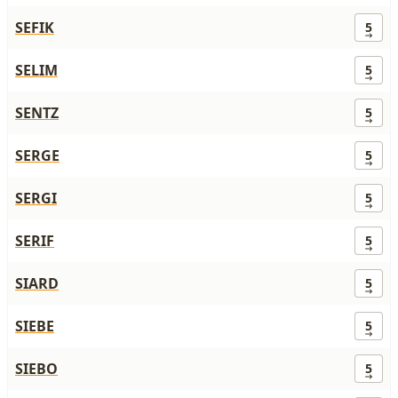
SEFIK
5
SELIM
5
SENTZ
5
SERGE
5
SERGI
5
SERIF
5
SIARD
5
SIEBE
5
SIEBO
5