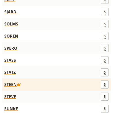
SJARD
5
SOLMS
5
SOREN
5
SPERO
5
STASS
5
STATZ
5
STEEN
5
STEVE
5
SUNKE
5