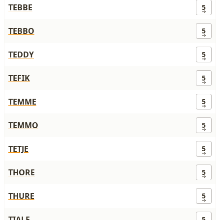
TEBBE
5
TEBBO
5
TEDDY
5
TEFIK
5
TEMME
5
TEMMO
5
TETJE
5
THORE
5
THURE
5
TIALF
5