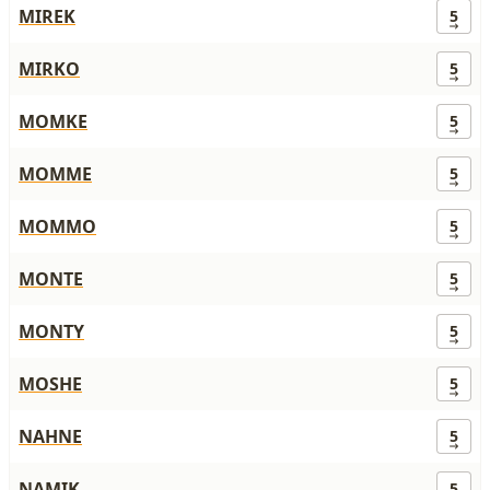
MIREK
5
MIRKO
5
MOMKE
5
MOMME
5
MOMMO
5
MONTE
5
MONTY
5
MOSHE
5
NAHNE
5
NAMIK
5