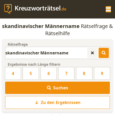
Op
skandinavischer Männername
Rätselfrage &
KREUZWORTRÄTSEL-HILFE
Rätselhilfe
Rätselfrage
SCRABBLE HILFE
ANAGRAMM-GENERATOR
Ergebnisse nach Länge filtern
4
5
6
7
8
9
WORTLISTE
Suchen
Zu den Ergebnissen