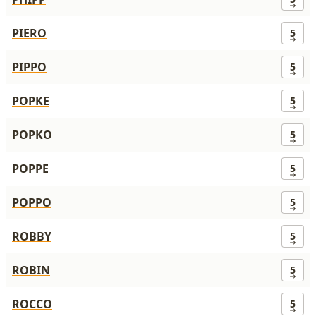
PIERO
5
PIPPO
5
POPKE
5
POPKO
5
POPPE
5
POPPO
5
ROBBY
5
ROBIN
5
ROCCO
5