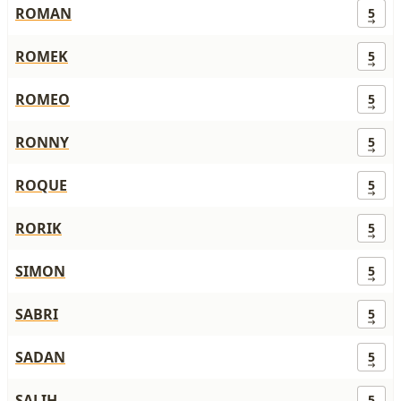
ROMAN
5
ROMEK
5
ROMEO
5
RONNY
5
ROQUE
5
RORIK
5
SIMON
5
SABRI
5
SADAN
5
SALIH
5