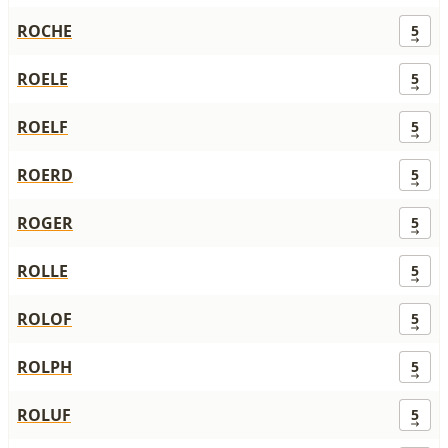
ROCHE
5
ROELE
5
ROELF
5
ROERD
5
ROGER
5
ROLLE
5
ROLOF
5
ROLPH
5
ROLUF
5