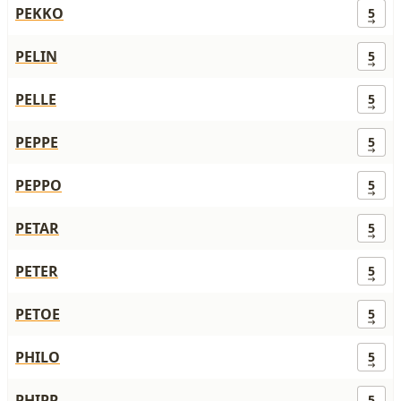
PEKKO
5
PELIN
5
PELLE
5
PEPPE
5
PEPPO
5
PETAR
5
PETER
5
PETOE
5
PHILO
5
PHIPP
5