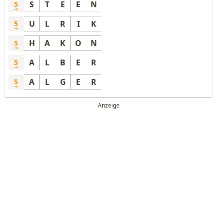
S
T
E
E
N
5
U
L
R
I
K
5
H
A
K
O
N
5
A
L
B
E
R
5
A
L
G
E
R
5