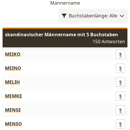
Männername
Buchstabenlänge: Alle
skandinavischer Männername mit 5 Buchstaben
150 Antworten
MEIKO
5
MEINO
5
MELIH
5
MEMKE
5
MENSE
5
MENSO
5