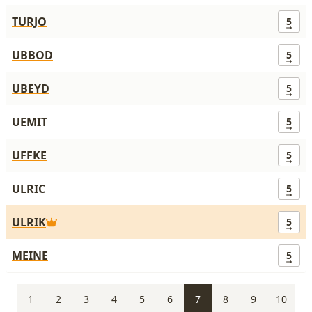
TURJO
5
UBBOD
5
UBEYD
5
UEMIT
5
UFFKE
5
ULRIC
5
ULRIK
5
MEINE
5
1
2
3
4
5
6
7
8
9
10