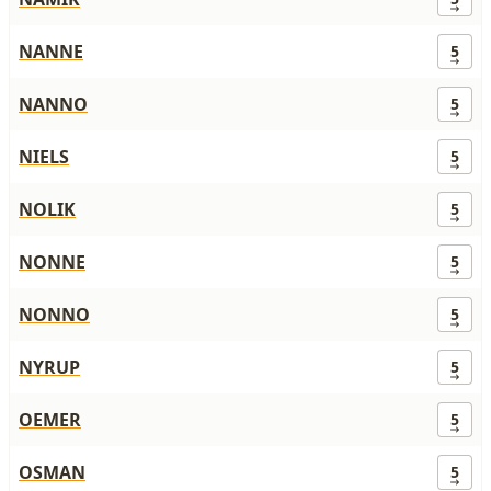
NANNE
5
NANNO
5
NIELS
5
NOLIK
5
NONNE
5
NONNO
5
NYRUP
5
OEMER
5
OSMAN
5