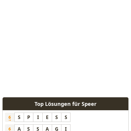
Top Lösungen für Speer
S
P
I
E
S
S
6
A
S
S
A
G
I
6