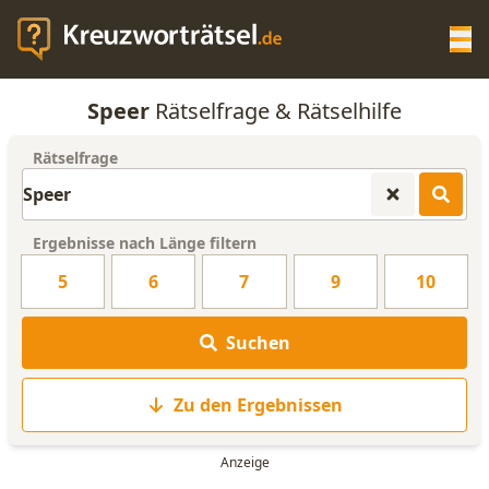
Op
Speer
Rätselfrage & Rätselhilfe
KREUZWORTRÄTSEL-HILFE
Rätselfrage
SCRABBLE HILFE
Ergebnisse nach Länge filtern
ANAGRAMM-GENERATOR
5
6
7
9
10
WORTLISTE
Suchen
Zu den Ergebnissen