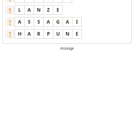
L
A
N
Z
E
5
A
S
S
A
G
A
I
7
H
A
R
P
U
N
E
7